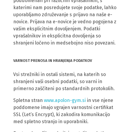
poddomenah pri različnih vprašalnikih, s
katerimi nam posredujete svoje podatke, lahko
uporabljamo združevanje s prijavo na naše e-
novice. Prijava na e-novice je vedno pogojena z
vašim eksplicitnim dovoljenjem. Podatki
vprašalnikov in eksplicitna dovoljenja so
shranjeni ločeno in medsebojno niso povezani.
VARNOST PRENOSA IN HRANJENJA PODATKOV
Vsi strežniki in ostali sistemi, na katerih so
shranjeni vaši osebni podatki, so varni in
primerno zaščiteni po standardnih protokolih.
Spletna stran
www.apolon-gym.si
in vse njene
poddomene imajo vgrajen varnostni certifikat
SSL (Let’s Encrypt), ki zakodira komunikacijo
med spletno stranjo in uporabniki.