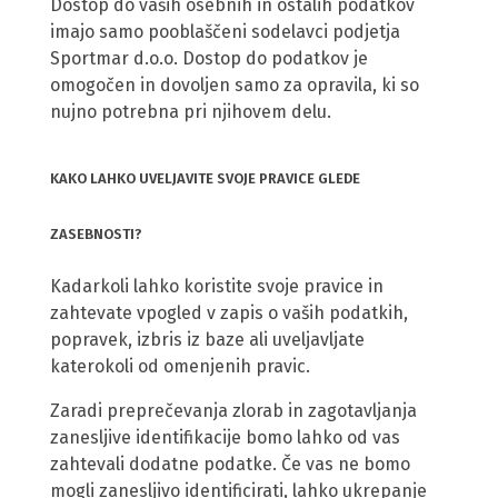
Dostop do vaših osebnih in ostalih podatkov
imajo samo pooblaščeni sodelavci podjetja
Sportmar d.o.o. Dostop do podatkov je
omogočen in dovoljen samo za opravila, ki so
nujno potrebna pri njihovem delu.
KAKO LAHKO UVELJAVITE SVOJE PRAVICE GLEDE
ZASEBNOSTI?
Kadarkoli lahko koristite svoje pravice in
zahtevate vpogled v zapis o vaših podatkih,
popravek, izbris iz baze ali uveljavljate
katerokoli od omenjenih pravic.
Zaradi preprečevanja zlorab in zagotavljanja
zanesljive identifikacije bomo lahko od vas
zahtevali dodatne podatke. Če vas ne bomo
mogli zanesljivo identificirati, lahko ukrepanje