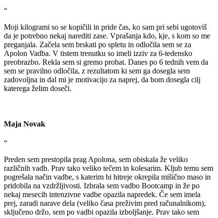
“
Moji kilogrami so se kopičili in pride čas, ko sam pri sebi ugotoviš
da je potrebno nekaj narediti zase. Vprašanja kdo, kje, s kom so me
preganjala. Začela sem brskati po spletu in odločila sem se za
Apolon Vadba. V tistem trenutku so imeli izziv za 6-tedensko
preobrazbo. Rekla sem si gremo probat. Danes po 6 tednih vem da
sem se pravilno odločila, z rezultatom ki sem ga dosegla sem
zadovoljna in dal mi je motivacijo za naprej, da bom dosegla cilj
katerega želim doseči.
Maja Novak
“
Preden sem prestopila prag Apolona, sem obiskala že veliko
različnih vadb. Prav tako veliko tečem in kolesarim. Kljub temu sem
pogrešala način vadbe, s katerim bi hitreje okrepila mišično maso in
pridobila na vzdržljivosti. Izbrala sem vadbo Bootcamp in že po
nekaj mesecih intenzivne vadbe opazila napredek. Če sem imela
prej, zaradi narave dela (veliko časa preživim pred računalnikom),
sključeno držo, sem po vadbi opazila izboljšanje. Prav tako sem