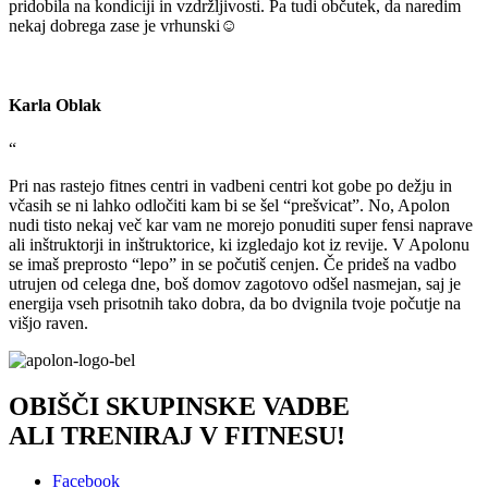
pridobila na kondiciji in vzdržljivosti. Pa tudi občutek, da naredim
nekaj dobrega zase je vrhunski☺
Karla Oblak
“
Pri nas rastejo fitnes centri in vadbeni centri kot gobe po dežju in
včasih se ni lahko odločiti kam bi se šel “prešvicat”. No, Apolon
nudi tisto nekaj več kar vam ne morejo ponuditi super fensi naprave
ali inštruktorji in inštruktorice, ki izgledajo kot iz revije. V Apolonu
se imaš preprosto “lepo” in se počutiš cenjen. Če prideš na vadbo
utrujen od celega dne, boš domov zagotovo odšel nasmejan, saj je
energija vseh prisotnih tako dobra, da bo dvignila tvoje počutje na
višjo raven.
OBIŠČI SKUPINSKE VADBE
ALI TRENIRAJ V FITNESU!
Facebook