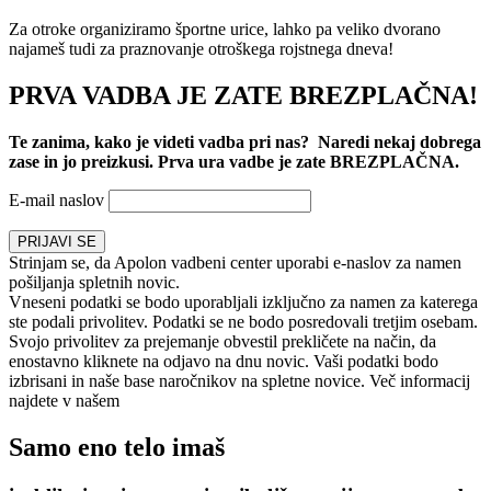
Za otroke organiziramo športne urice, lahko pa veliko dvorano
najameš tudi za praznovanje otroškega rojstnega dneva!
PRVA VADBA JE ZATE BREZPLAČNA!
Te zanima, kako je videti vadba pri nas?
Naredi nekaj dobrega
zase in jo preizkusi. Prva ura vadbe je zate BREZPLAČNA.
E-mail naslov
Strinjam se, da Apolon vadbeni center uporabi e-naslov za namen
pošiljanja spletnih novic.
Vneseni podatki se bodo uporabljali izključno za namen za katerega
ste podali privolitev. Podatki se ne bodo posredovali tretjim osebam.
Svojo privolitev za prejemanje obvestil prekličete na način, da
enostavno kliknete na odjavo na dnu novic. Vaši podatki bodo
izbrisani in naše base naročnikov na spletne novice. Več informacij
najdete v našem
pravnem obvestilu o varovanju osebnih podatkov
.
Samo eno telo imaš