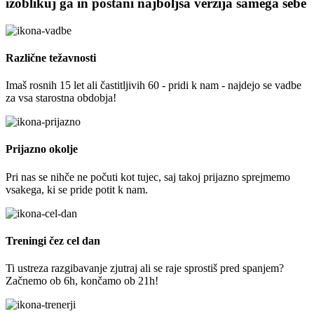
izoblikuj ga in postani najboljša verzija samega sebe
Različne težavnosti
Imaš rosnih 15 let ali častitljivih 60 - pridi k nam - najdejo se vadbe
za vsa starostna obdobja!
Prijazno okolje
Pri nas se nihče ne počuti kot tujec, saj takoj prijazno sprejmemo
vsakega, ki se pride potit k nam.
Treningi čez cel dan
Ti ustreza razgibavanje zjutraj ali se raje sprostiš pred spanjem?
Začnemo ob 6h, končamo ob 21h!