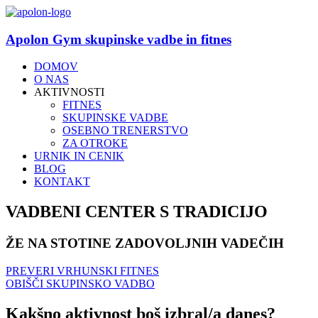
Apolon Gym skupinske vadbe in fitnes
DOMOV
O NAS
AKTIVNOSTI
FITNES
SKUPINSKE VADBE
OSEBNO TRENERSTVO
ZA OTROKE
URNIK IN CENIK
BLOG
KONTAKT
VADBENI CENTER S TRADICIJO
ŽE NA STOTINE ZADOVOLJNIH VADEČIH
PREVERI VRHUNSKI FITNES
OBIŠČI SKUPINSKO VADBO
Kakšno aktivnost boš izbral/a danes?