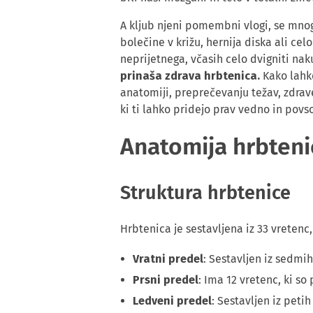
A kljub njeni pomembni vlogi, se mno
bolečine v križu, hernija diska ali cel
neprijetnega, včasih celo dvigniti na
prinaša zdrava hrbtenica.
Kako lahko
anatomiji, preprečevanju težav, zdrave
ki ti lahko pridejo prav vedno in povs
Anatomija hrbteni
Struktura hrbtenice
Hrbtenica je sestavljena iz 33 vretenc,
Vratni predel
: Sestavljen iz sedmi
Prsni predel
: Ima 12 vretenc, ki so
Ledveni predel
: Sestavljen iz peti