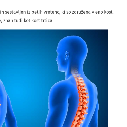
n sestavljen iz petih vretenc, ki so združena v eno kost.
, znan tudi kot kost trtica.