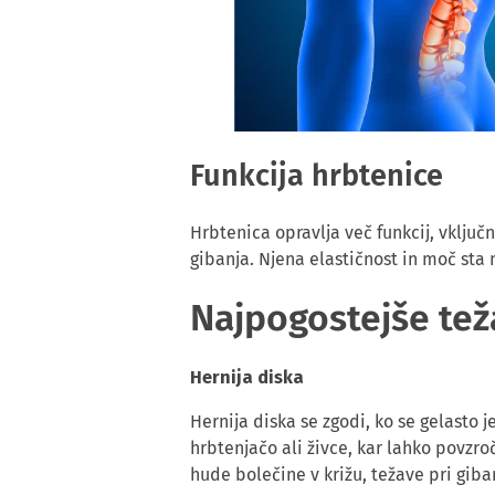
Funkcija hrbtenice
Hrbtenica opravlja več funkcij, vklju
gibanja. Njena elastičnost in moč sta
Najpogostejše tež
Hernija diska
Hernija diska se zgodi, ko se gelasto 
hrbtenjačo ali živce, kar lahko povzro
hude bolečine v križu, težave pri gibanj