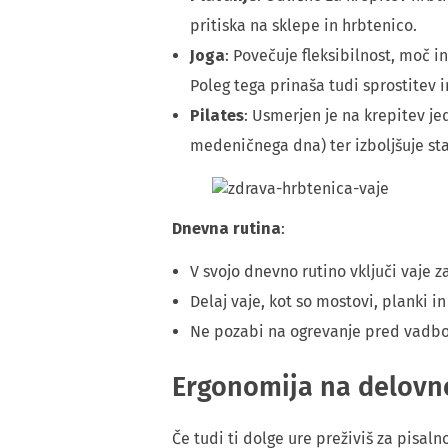
pritiska na sklepe in hrbtenico.
Joga
: Povečuje fleksibilnost, moč i
Poleg tega prinaša tudi sprostitev 
Pilates
: Usmerjen je na krepitev je
medeničnega dna) ter izboljšuje stab
Dnevna rutina
:
V svojo dnevno rutino vključi vaje za
Delaj vaje, kot so mostovi, planki in
Ne pozabi na ogrevanje pred vadbo 
Ergonomija na delov
Če tudi ti dolge ure preživiš za pisa