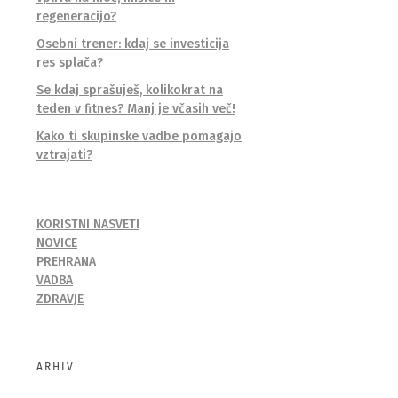
regeneracijo?
Osebni trener: kdaj se investicija
res splača?
Se kdaj sprašuješ, kolikokrat na
teden v fitnes? Manj je včasih več!
Kako ti skupinske vadbe pomagajo
vztrajati?
KORISTNI NASVETI
NOVICE
PREHRANA
VADBA
ZDRAVJE
ARHIV