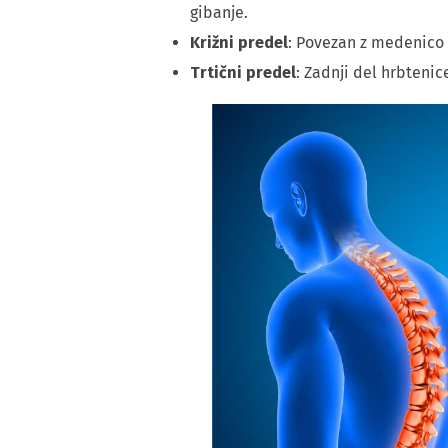
gibanje.
Križni predel
: Povezan z medenico i
Trtični predel
: Zadnji del hrbtenice