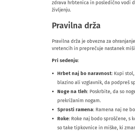
zdrava hrbtenica in posledično vodi do
življenju.
Pravilna drža
Pravilna drža je obvezna za ohranjan
vretencih in preprečuje nastanek miši
Pri sedenju
:
Hrbet naj bo naravnost
: Kupi sto
blazino ali vzglavnik, da podpreš s
Noge na tleh
: Poskrbite, da so nog
prekrižanim nogam.
Sprosti ramena
: Ramena naj ne bod
Roke
: Roke naj bodo sproščene, s 
so take tipkovnice in miške, ki zma