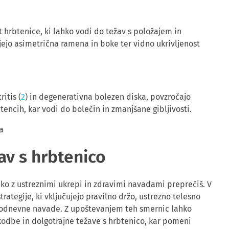
t hrbtenice, ki lahko vodi do težav s položajem in
ejo asimetrična ramena in boke ter vidno ukrivljenost
itis (
2
) in degenerativna bolezen diska, povzročajo
ncih, kar vodi do bolečin in zmanjšane gibljivosti.
av s hrbtenico
ko z ustreznimi ukrepi in zdravimi navadami preprečiš. V
rategije, ki vključujejo pravilno držo, ustrezno telesno
akodnevne navade. Z upoštevanjem teh smernic lahko
dbe in dolgotrajne težave s hrbtenico, kar pomeni