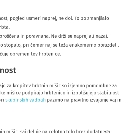
nost, pogled usmeri naprej, ne dol. To bo zmanjšalo
rbta.
roščena in poravnana. Ne drži se naprej ali nazaj.
tno stopalo, pri čemer naj se teža enakomerno porazdeli.
ečuje obremenitev hrbtenice.
vnost
aje za krepitev hrbtnih mišic so izjemno pomembne za
ke mišice podpirajo hrbtenico in izboljšujejo stabilnost
pri
skupinskih vadbah
pazimo na pravilno izvajanje vaj in
nih mišic, saj deluje na celotno telo brez dodatnega