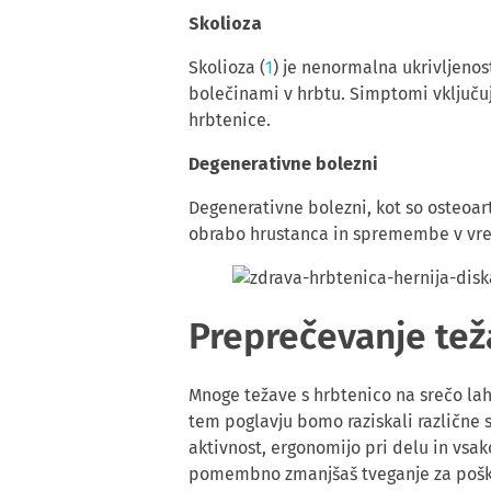
Skolioza
Skolioza (
1
) je nenormalna ukrivljenos
bolečinami v hrbtu. Simptomi vključuj
hrbtenice.
Degenerativne bolezni
Degenerativne bolezni, kot so osteoartr
obrabo hrustanca in spremembe v vrete
Preprečevanje tež
Mnoge težave s hrbtenico na srečo lah
tem poglavju bomo raziskali različne st
aktivnost, ergonomijo pri delu in vs
pomembno zmanjšaš tveganje za poško