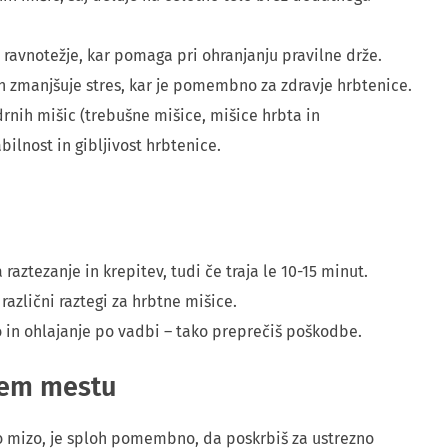
n ravnotežje, kar pomaga pri ohranjanju pravilne drže.
in zmanjšuje stres, kar je pomembno za zdravje hrbtenice.
drnih mišic (trebušne mišice, mišice hrbta in
ilnost in gibljivost hrbtenice.
 raztezanje in krepitev, tudi če traja le 10-15 minut.
 različni raztegi za hrbtne mišice.
in ohlajanje po vadbi – tako preprečiš poškodbe.
nem mestu
lno mizo, je sploh pomembno, da poskrbiš za ustrezno