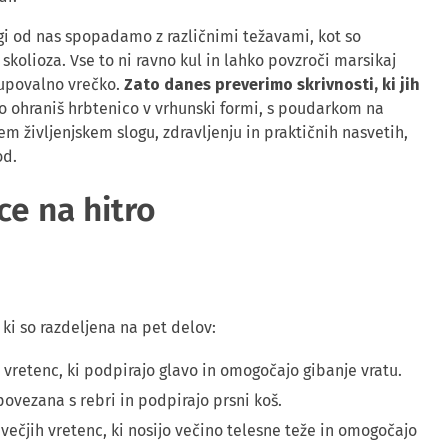
gi od nas spopadamo z različnimi težavami, kot so
o skolioza. Vse to ni ravno kul in lahko povzroči marsikaj
kupovalno vrečko.
Zato danes preverimo skrivnosti, ki jih
 ohraniš hrbtenico v vrhunski formi, s poudarkom na
m življenjskem slogu, zdravljenju in praktičnih nasvetih,
od.
ce na hitro
 ki so razdeljena na pet delov:
h vretenc, ki podpirajo glavo in omogočajo gibanje vratu.
 povezana s rebri in podpirajo prsni koš.
h večjih vretenc, ki nosijo večino telesne teže in omogočajo