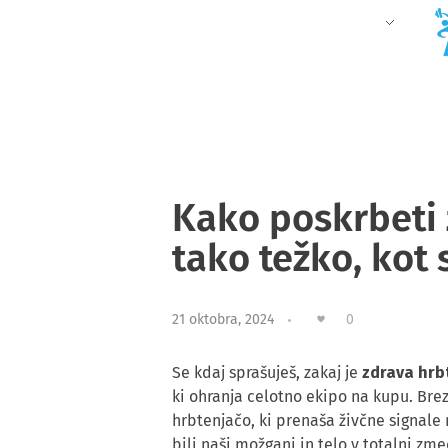
DOMOV
O NAS
AKTIVNOSTI
URNIK IN CENIK
BLOG
KONTAKT
Kako poskrbeti 
tako težko, kot 
0
21 oktobra, 2024
Se kdaj sprašuješ, zakaj je
zdrava hrb
ki ohranja celotno ekipo na kupu. Brez
hrbtenjačo, ki prenaša živčne signale
bili naši možgani in telo v totalni zme