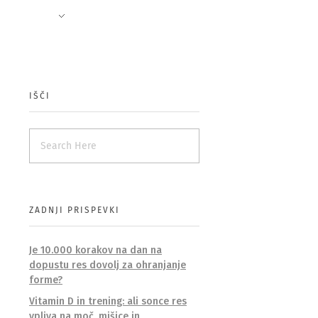
TIVNOSTI
KONTAKT
IŠČI
ZADNJI PRISPEVKI
Je 10.000 korakov na dan na
dopustu res dovolj za ohranjanje
forme?
Vitamin D in trening: ali sonce res
vpliva na moč, mišice in