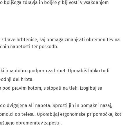
 boljšega zdravja in boljše gibljivosti v vsakdanjem
je zdrave hrbtenice, saj pomaga zmanjšati obremenitev na
čnih napetosti ter poškodb.
l, ki ima dobro podporo za hrbet. Uporabiš lahko tudi
podnji del hrbta.
e pod pravim kotom, s stopali na tleh. Izogibaj se
o dvignjena ali napeta. Sprosti jih in pomakni nazaj,
komolci ob telesu. Uporabljaj ergonomske pripomočke, kot
njšujejo obremenitev zapestij.