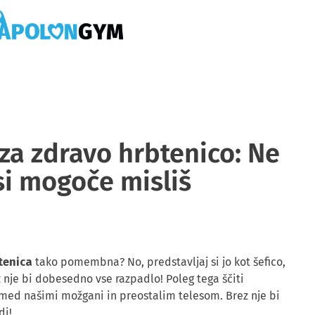
DOMOV
O NAS
AK
URNIK IN CENIK
BLOG
Apolon Gym skupinske vadbe in fitnes
za zdravo hrbtenico: Ne
si mogoče misliš
tenica
tako pomembna? No, predstavljaj si jo kot šefico,
 nje bi dobesedno vse razpadlo! Poleg tega ščiti
 med našimi možgani in preostalim telesom. Brez nje bi
di!