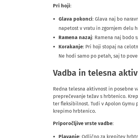
Pri hoji
:
Glava pokonci
: Glava naj bo narav
napetost v vratu in zgornjem delu h
Ramena nazaj
: Ramena naj bodo sp
Korakanje
: Pri hoji stopaj na celo
Ne hodi samo po petah, saj to pov
Vadba in telesna akti
Redna telesna aktivnost in posebne v
preprečevanje težav s hrbtenico. Krep
ter fleksibilnost. Tudi v Apolon Gymu 
krepimo hrbtenico.
Priporočljive vrste vadbe
:
Plavanje
: Odlično za krepitev hrbt