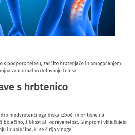
čno s podporo telesu, zaščito hrbtenjače in omogočanjem
 nujna za normalno delovanje telesa.
ave s hrbtenico
jedro medvretenčnega diska izboči in pritisne na
či bolečino, šibkost ali odrevenelost. Simptomi vključujejo
u in bolečine, ki se širijo v noge.