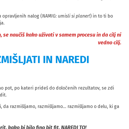
 opravljenih nalog (
NAMIG: umisli si planer!
) in to ti bo
ja.
, se naučiš kako uživati v samem procesu in da cilj ni
vedno cilj.
MIŠLJATI IN NAREDI
o pot, po kateri prideš do določenih rezultatov, se zdi
dit.
, da razmišljamo, razmišljamo… razmišljamo o delu, ki ga
t, kako bi bilo fino bit fit, NAREDI TO!