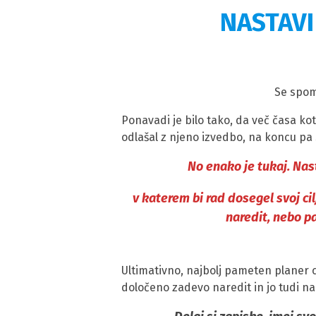
NASTAVI
Se spom
Ponavadi je bilo tako, da več časa kot
odlašal z njeno izvedbo, na koncu pa si
No enako je tukaj. Nast
v katerem bi rad dosegel svoj ci
naredit, nebo p
Ultimativno, najbolj pameten planer ci
določeno zadevo naredit in jo tudi na