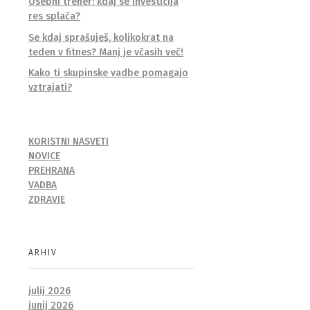
Osebni trener: kdaj se investicija
res splača?
Se kdaj sprašuješ, kolikokrat na
teden v fitnes? Manj je včasih več!
Kako ti skupinske vadbe pomagajo
vztrajati?
KORISTNI NASVETI
NOVICE
PREHRANA
VADBA
ZDRAVJE
ARHIV
julij 2026
junij 2026