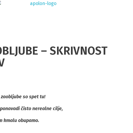
Apolon Gym skupinske vadbe in fitnes
BLJUBE – SKRIVNOST
V
 zaobljube so spet tu!
ponavadi čisto nerealne cilje,
tem kmalu obupamo.