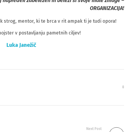
oj napredek zabeležen in beleži si svoje male zmage –
ORGANIZACIJA!
strog, mentor, ki te brca v rit ampak ti je tudi opora!
ojster v postavljanju pametnih ciljev!
Luka Janežič
Next Post