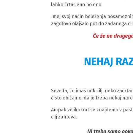
lahko črtaš eno po eno.
Imej svoj način beleženja posameznih
zagotovo olajšalo pot do zadanega cil
Če že ne drugega
NEHAJ RAZ
Seveda, če imaš nek cilj, neko začrtan
čisto običajno, da je treba nekaj nare
Ampak velikokrat se znajdemo v pasti
cilj zahteva.
Ni treba samo govori