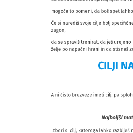
mogoče to pomeni, da boš spet lahko
Če si narediš svoje cilje bolj specifič
zagon,
da se spraviš trenirat, da ješ urejen
želje po napačni hrani in da stisneš z
CILJI N
A ni čisto brezveze imeti cilj, pa spl
Najboljši mot
Izberi si cilj, katerega lahko razbiješ 