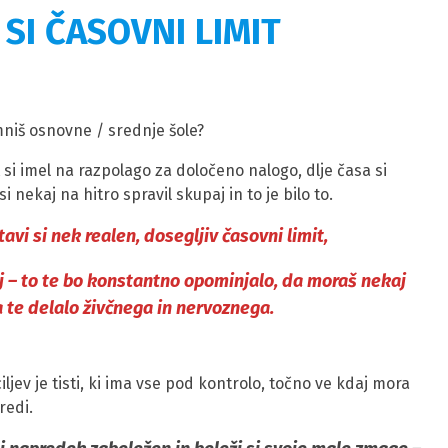
 SI ČASOVNI LIMIT
niš osnovne / srednje šole?
 si imel na razpolago za določeno nalogo, dlje časa si
 nekaj na hitro spravil skupaj in to je bilo to.
avi si nek realen, dosegljiv časovni limit,
lj – to te bo konstantno opominjalo, da moraš nekaj
a te delalo živčnega in nervoznega.
ljev je tisti, ki ima vse pod kontrolo, točno ve kdaj mora
redi.