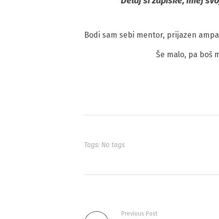
Delaj si zapiske, imej sv
Bodi sam sebi mentor, prijazen ampak 
Še malo, pa boš m
Tags: No tags
Previous Post