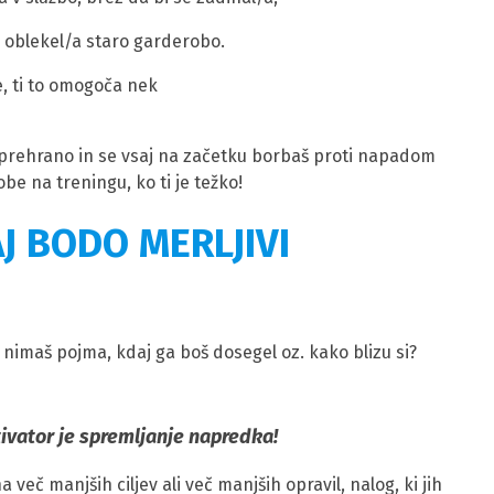
 oblekel/a staro garderobo.
ne, ti to omogoča nek
o prehrano in se vsaj na začetku borbaš proti napadom
obe na treningu, ko ti je težko!
AJ BODO MERLJIVI
oh nimaš pojma, kdaj ga boš dosegel oz. kako blizu si?
ivator je spremljanje napredka!
na več manjših ciljev ali več manjših opravil, nalog, ki jih