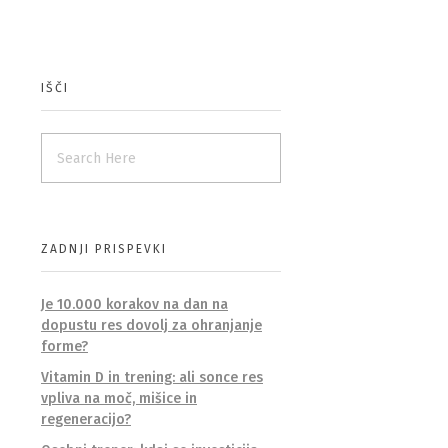
IŠČI
ZADNJI PRISPEVKI
Je 10.000 korakov na dan na
dopustu res dovolj za ohranjanje
forme?
Vitamin D in trening: ali sonce res
vpliva na moč, mišice in
regeneracijo?