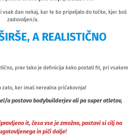
i vsak dan nekaj, kar te bo pripeljalo do točke, kjer boš
zadovoljen/a.
ŠIRŠE, A REALISTIČNO
ično, prav tako je definicija kako postati fit, pri vsakem
mo zato, ker imaš nerealna pričakovnja!
el/a postavo bodybuilderjev ali pa super atletov,
ipravljeno it, česa vse je zmožno, postavi si cilj na
ugotovljenega in piči dalje!