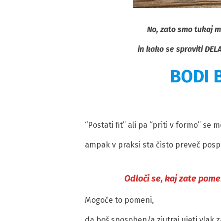
No, zato smo tukaj m
in kako se spraviti DELA
BODI 
“Postati fit” ali pa “priti v formo” se m
ampak v praksi sta čisto preveč posp
Odloči se, kaj zate pomen
Mogoče to pomeni,
da boš sposoben/a zjutraj ujeti vlak z