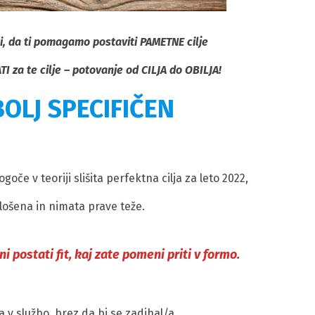
i, da ti pomagamo postaviti PAMETNE cilje
TI za te cilje – potovanje od CILJA do OBILJA!
BOLJ SPECIFIČEN
ogoče v teoriji slišita perfektna cilja za leto 2022,
lošena in nimata prave teže.
i postati fit, kaj zate pomeni priti v formo.
a v službo, brez da bi se zadihal/a,